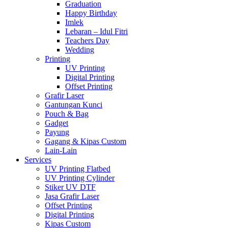
Graduation
Happy Birthday
Imlek
Lebaran – Idul Fitri
Teachers Day
Wedding
Printing
UV Printing
Digital Printing
Offset Printing
Grafir Laser
Gantungan Kunci
Pouch & Bag
Gadget
Payung
Gagang & Kipas Custom
Lain-Lain
Services
UV Printing Flatbed
UV Printing Cylinder
Stiker UV DTF
Jasa Grafir Laser
Offset Printing
Digital Printing
Kipas Custom