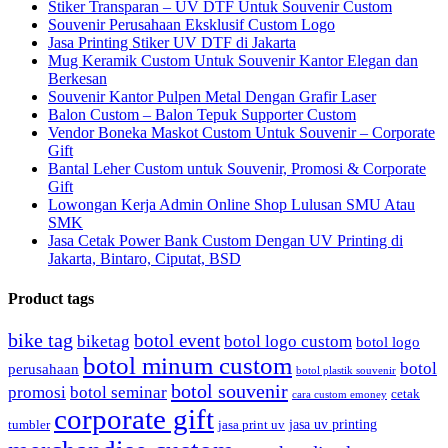
Stiker Transparan – UV DTF Untuk Souvenir Custom
Souvenir Perusahaan Eksklusif Custom Logo
Jasa Printing Stiker UV DTF di Jakarta
Mug Keramik Custom Untuk Souvenir Kantor Elegan dan
Berkesan
Souvenir Kantor Pulpen Metal Dengan Grafir Laser
Balon Custom – Balon Tepuk Supporter Custom
Vendor Boneka Maskot Custom Untuk Souvenir – Corporate
Gift
Bantal Leher Custom untuk Souvenir, Promosi & Corporate
Gift
Lowongan Kerja Admin Online Shop Lulusan SMU Atau
SMK
Jasa Cetak Power Bank Custom Dengan UV Printing di
Jakarta, Bintaro, Ciputat, BSD
Product tags
bike tag
botol event
biketag
botol logo custom
botol logo
botol minum custom
botol
perusahaan
botol plastik souvenir
botol souvenir
promosi
botol seminar
cetak
cara custom emoney
corporate gift
jasa uv printing
tumbler
jasa print uv