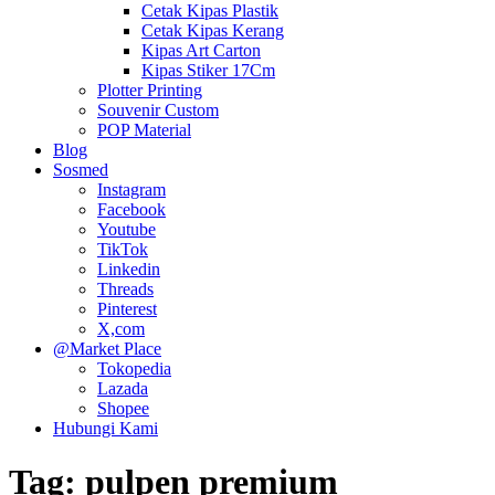
Cetak Kipas Plastik
Cetak Kipas Kerang
Kipas Art Carton
Kipas Stiker 17Cm
Plotter Printing
Souvenir Custom
POP Material
Blog
Sosmed
Instagram
Facebook
Youtube
TikTok
Linkedin
Threads
Pinterest
X,com
@Market Place
Tokopedia
Lazada
Shopee
Hubungi Kami
Tag:
pulpen premium