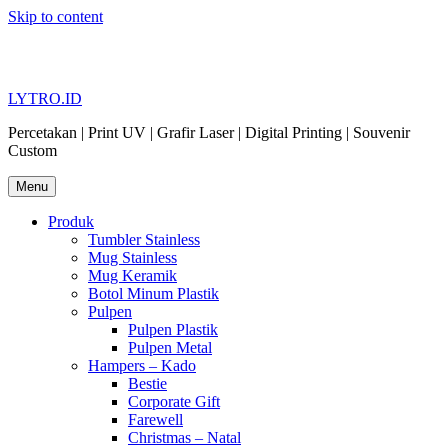
Skip to content
LYTRO.ID
Percetakan | Print UV | Grafir Laser | Digital Printing | Souvenir
Custom
Menu
Produk
Tumbler Stainless
Mug Stainless
Mug Keramik
Botol Minum Plastik
Pulpen
Pulpen Plastik
Pulpen Metal
Hampers – Kado
Bestie
Corporate Gift
Farewell
Christmas – Natal