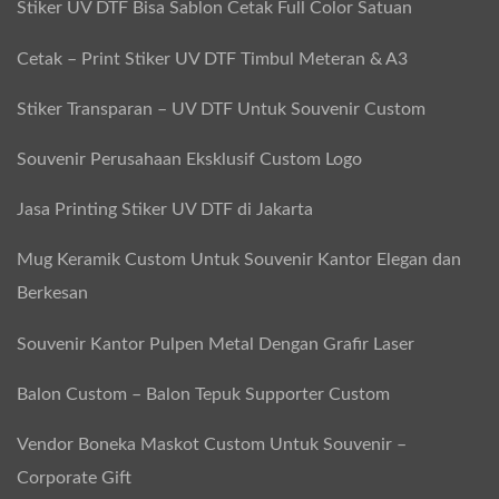
Stiker UV DTF Bisa Sablon Cetak Full Color Satuan
i
l
Cetak – Print Stiker UV DTF Timbul Meteran & A3
i
Stiker Transparan – UV DTF Untuk Souvenir Custom
n
d
Souvenir Perusahaan Eksklusif Custom Logo
e
Jasa Printing Stiker UV DTF di Jakarta
r
d
Mug Keramik Custom Untuk Souvenir Kantor Elegan dan
i
Berkesan
L
Souvenir Kantor Pulpen Metal Dengan Grafir Laser
Y
T
Balon Custom – Balon Tepuk Supporter Custom
R
Vendor Boneka Maskot Custom Untuk Souvenir –
O
Corporate Gift