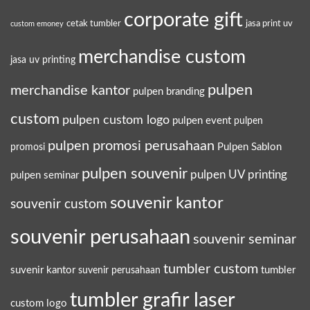
corporate gift
cetak tumbler
jasa print uv
custom emoney
merchandise custom
jasa uv printing
pulpen
merchandise kantor
pulpen branding
custom
pulpen custom logo
pulpen event
pulpen
pulpen promosi perusahaan
Pulpen Sablon
promosi
pulpen souvenir
pulpen UV printing
pulpen seminar
souvenir kantor
souvenir custom
souvenir perusahaan
souvenir seminar
tumbler custom
suvenir kantor
tumbler
suvenir perusahaan
tumbler grafir laser
custom logo