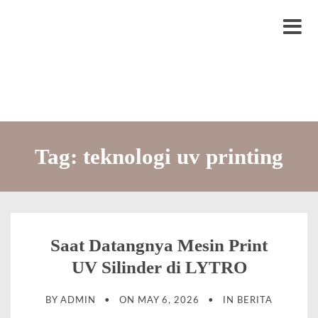
S
LYTRO.ID
Percetakan | Print UV | Grafir Laser | Digital Printing | Souvenir Custom
k
M
i
e
p
n
t
u
o
c
Tag:
teknologi uv printing
o
n
t
e
Saat Datangnya Mesin Print
n
UV Silinder di LYTRO
t
BY
ADMIN
ON
MAY 6, 2026
IN
BERITA