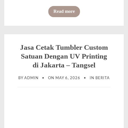
o
Read more
f
J
a
s
Jasa Cetak Tumbler Custom
a
Satuan Dengan UV Printing
G
di Jakarta – Tangsel
r
BY
ADMIN
ON
MAY 6, 2026
IN
BERITA
a
f
i
r
L
a