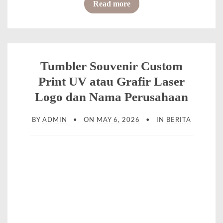
o
Read more
m
f
S
J
a
a
t
s
Tumbler Souvenir Custom
u
a
Print UV atau Grafir Laser
a
C
Logo dan Nama Perusahaan
n
e
d
BY
ADMIN
ON
MAY 6, 2026
IN
BERITA
t
i
a
J
k
a
T
k
u
a
m
r
b
t