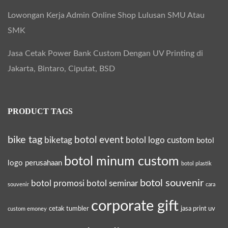
L
Lowongan Kerja Admin Online Shop Lulusan SMU Atau
o
SMK
g
o
Jasa Cetak Power Bank Custom Dengan UV Printing di
d
Jakarta, Bintaro, Ciputat, BSD
a
n
PRODUCT TAGS
N
a
bike tag
botol event
biketag
botol logo custom
botol
m
a
botol minum custom
logo perusahaan
botol plastik
P
botol souvenir
botol promosi
botol seminar
souvenir
cara
e
r
corporate gift
cetak tumbler
jasa print uv
custom emoney
u