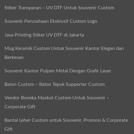
a
s
Stiker Transparan – UV DTF Untuk Souvenir Custom
t
e
a
Souvenir Perusahaan Eksklusif Custom Logo
l
u
Jasa Printing Stiker UV DTF di Jakarta
G
r
Mug Keramik Custom Untuk Souvenir Kantor Elegan dan
a
Berkesan
f
Souvenir Kantor Pulpen Metal Dengan Grafir Laser
i
r
Balon Custom – Balon Tepuk Supporter Custom
L
Vendor Boneka Maskot Custom Untuk Souvenir –
a
Corporate Gift
s
e
Bantal Leher Custom untuk Souvenir, Promosi & Corporate
r
Gift