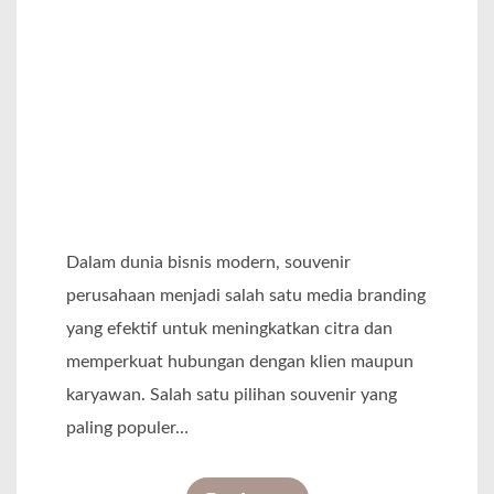
l
a
e
r
C
u
s
t
o
Dalam dunia bisnis modern, souvenir
m
perusahaan menjadi salah satu media branding
S
yang efektif untuk meningkatkan citra dan
a
memperkuat hubungan dengan klien maupun
t
karyawan. Salah satu pilihan souvenir yang
u
paling populer…
a
n