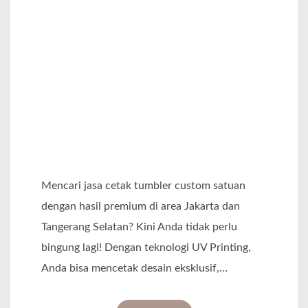
s
e
r
T
u
m
b
l
e
Mencari jasa cetak tumbler custom satuan
r
dengan hasil premium di area Jakarta dan
C
Tangerang Selatan? Kini Anda tidak perlu
u
bingung lagi! Dengan teknologi UV Printing,
s
Anda bisa mencetak desain eksklusif,…
t
o