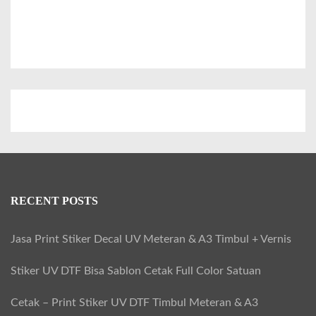
i
g
r
d
C
i
u
J
s
a
t
k
o
a
m
r
P
t
r
a
RECENT POSTS
i
–
n
Jasa Print Stiker Decal UV Meteran & A3 Timbul + Vernis
T
t
a
Stiker UV DTF Bisa Sablon Cetak Full Color Satuan
U
n
V
Cetak – Print Stiker UV DTF Timbul Meteran & A3
g