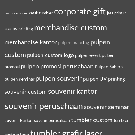
corporate gift
cetak tumbler
jasa print uv
custom emoney
merchandise custom
jasa uv printing
pulpen
merchandise kantor
pulpen branding
custom
pulpen custom logo
pulpen event
pulpen
pulpen promosi perusahaan
Pulpen Sablon
promosi
pulpen souvenir
pulpen UV printing
pulpen seminar
souvenir kantor
souvenir custom
souvenir perusahaan
souvenir seminar
tumbler custom
suvenir kantor
tumbler
suvenir perusahaan
tumbler grafir laser