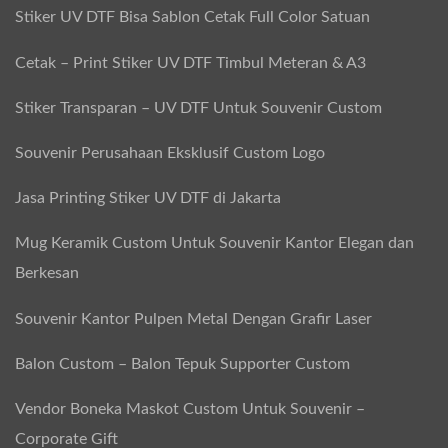
Stiker UV DTF Bisa Sablon Cetak Full Color Satuan
o
r
Cetak – Print Stiker UV DTF Timbul Meteran & A3
t
Stiker Transparan – UV DTF Untuk Souvenir Custom
e
r
Souvenir Perusahaan Eksklusif Custom Logo
C
Jasa Printing Stiker UV DTF di Jakarta
u
s
Mug Keramik Custom Untuk Souvenir Kantor Elegan dan
t
Berkesan
o
Souvenir Kantor Pulpen Metal Dengan Grafir Laser
m
Balon Custom – Balon Tepuk Supporter Custom
Vendor Boneka Maskot Custom Untuk Souvenir –
Corporate Gift