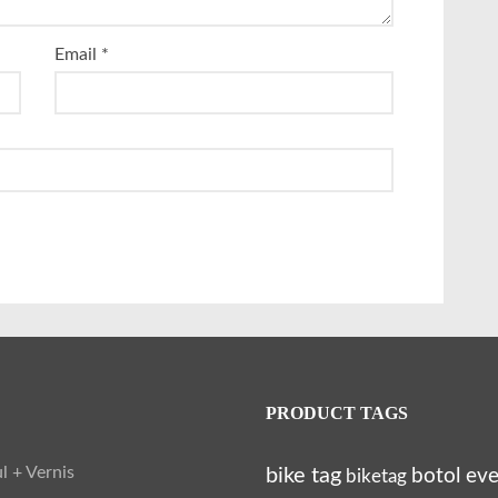
Email
*
PRODUCT TAGS
l + Vernis
bike tag
botol ev
biketag