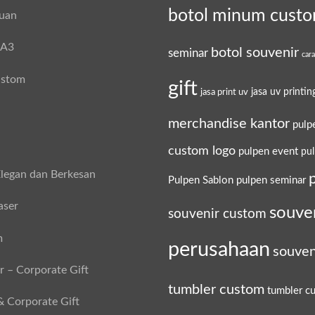
botol minum cust
tuan
 A3
botol souvenir
seminar
car
ustom
gift
jasa uv printin
jasa print uv
merchandise kantor
pulp
custom logo
pulpen event
pu
legan dan Berkesan
Pulpen Sablon
pulpen seminar
aser
souve
souvenir custom
m
perusahaan
souven
 – Corporate Gift
tumbler custom
tumbler c
& Corporate Gift