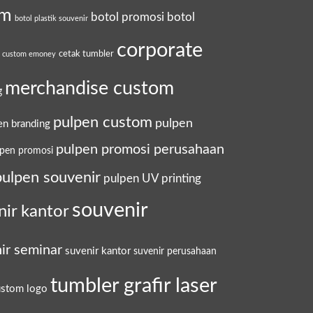
om
botol promosi
botol
botol plastik souvenir
corporate
cetak tumbler
a custom emoney
merchandise custom
g
pulpen custom
pulpen
en branding
pulpen promosi perusahaan
lpen promosi
pulpen souvenir
pulpen UV printing
souvenir
nir kantor
ir seminar
suvenir kantor
suvenir perusahaan
tumbler grafir laser
ustom logo