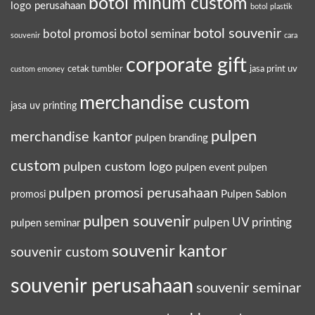
botol minum custom
logo perusahaan
botol plastik
botol souvenir
botol promosi
botol seminar
souvenir
cara
corporate gift
cetak tumbler
jasa print uv
custom emoney
merchandise custom
jasa uv printing
pulpen
merchandise kantor
pulpen branding
custom
pulpen custom logo
pulpen event
pulpen
pulpen promosi perusahaan
Pulpen Sablon
promosi
pulpen souvenir
pulpen UV printing
pulpen seminar
souvenir kantor
souvenir custom
souvenir perusahaan
souvenir seminar