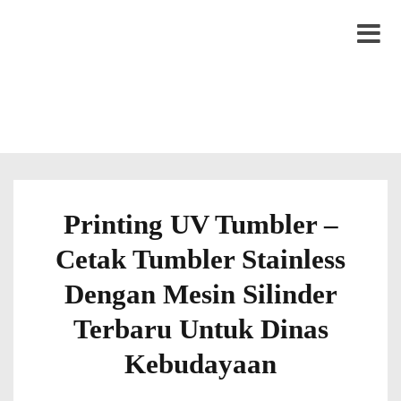
S
LYTRO.ID
Percetakan | Print UV | Grafir Laser | Digital Printing | Souvenir Custom
k
M
i
e
p
n
t
u
o
c
o
Printing UV Tumbler –
n
Cetak Tumbler Stainless
t
e
Dengan Mesin Silinder
n
Terbaru Untuk Dinas
t
Kebudayaan