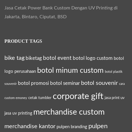
Jasa Cetak Power Bank Custom Dengan UV Printing di
Jakarta, Bintaro, Ciputat, BSD
PRODUCT TAGS
bike tag
botol event
biketag
botol logo custom
botol
botol minum custom
logo perusahaan
botol plastik
botol souvenir
botol promosi
botol seminar
souvenir
cara
corporate gift
cetak tumbler
jasa print uv
custom emoney
merchandise custom
jasa uv printing
pulpen
merchandise kantor
pulpen branding