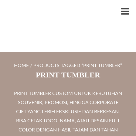
S
LYTRO.ID
Percetakan | Print UV | Grafir Laser | Digital Printing | Souvenir Custom
k
M
i
e
p
n
t
u
o
c
HOME
/ PRODUCTS TAGGED “PRINT TUMBLER”
o
PRINT TUMBLER
n
t
PRINT TUMBLER CUSTOM UNTUK KEBUTUHAN
e
SOUVENIR, PROMOSI, HINGGA CORPORATE
n
GIFT YANG LEBIH EKSKLUSIF DAN BERKESAN.
t
BISA CETAK LOGO, NAMA, ATAU DESAIN FULL
COLOR DENGAN HASIL TAJAM DAN TAHAN