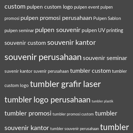
custom
pulpen custom logo
pulpen event
pulpen
pulpen promosi perusahaan
Pulpen Sablon
promosi
pulpen souvenir
pulpen UV printing
pulpen seminar
souvenir kantor
souvenir custom
souvenir perusahaan
souvenir seminar
tumbler custom
suvenir kantor
tumbler
suvenir perusahaan
tumbler grafir laser
custom logo
tumbler logo perusahaan
tumbler plastik
tumbler promosi
tumbler
tumbler promosi custom
tumbler
souvenir kantor
tumbler souvenir perusahaan