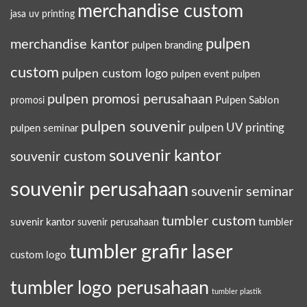
merchandise custom
jasa uv printing
pulpen
merchandise kantor
pulpen branding
custom
pulpen custom logo
pulpen event
pulpen
pulpen promosi perusahaan
Pulpen Sablon
promosi
pulpen souvenir
pulpen UV printing
pulpen seminar
souvenir kantor
souvenir custom
souvenir perusahaan
souvenir seminar
tumbler custom
suvenir kantor
tumbler
suvenir perusahaan
tumbler grafir laser
custom logo
tumbler logo perusahaan
tumbler plastik