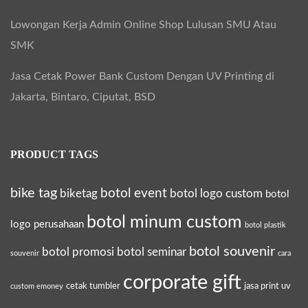
Lowongan Kerja Admin Online Shop Lulusan SMU Atau
SMK
Jasa Cetak Power Bank Custom Dengan UV Printing di
Jakarta, Bintaro, Ciputat, BSD
PRODUCT TAGS
bike tag
botol event
biketag
botol logo custom
botol
botol minum custom
logo perusahaan
botol plastik
botol souvenir
botol promosi
botol seminar
souvenir
cara
corporate gift
cetak tumbler
jasa print uv
custom emoney