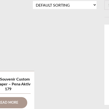
S
e
a
r
c
h
f
o
r
:
 Souvenir Custom
Paper – Pena Aktiv
179
READ MORE