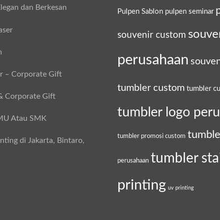
legan dan Berkesan
Pulpen Sablon
pulpen seminar
aser
souve
souvenir custom
m
perusahaan
souven
 – Corporate Gift
tumbler custom
tumbler c
& Corporate Gift
tumbler logo per
SMU Atau SMK
tumble
tumbler promosi custom
ing di Jakarta, Bintaro,
tumbler sta
perusahaan
printing
uv printing