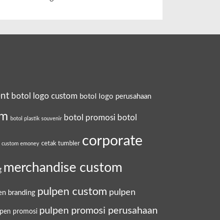
ent
botol logo custom
botol logo perusahaan
om
botol promosi
botol
botol plastik souvenir
corporate
cetak tumbler
a custom emoney
merchandise custom
g
pulpen custom
pulpen
en branding
pulpen promosi perusahaan
lpen promosi