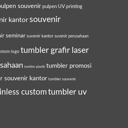
pulpen souvenir
pulpen UV printing
souvenir
nir kantor
ir seminar
suvenir kantor
suvenir perusahaan
tumbler grafir laser
ustom logo
usahaan
tumbler promosi
tumbler plastik
r souvenir kantor
tumbler souvenir
tumbler uv
inless custom