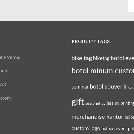
PRODUCT TAGS
l + Vernis
bike tag
botol ev
biketag
botol minum cust
tuan
 A3
botol souvenir
seminar
car
ustom
gift
jasa uv printin
jasa print uv
merchandise kantor
pulp
custom logo
pulpen event
pu