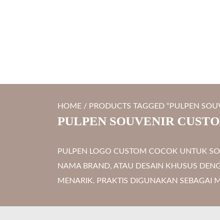
S
LYTRO.ID
Percetakan | Print UV | Grafir Laser | Digital Printing | So
k
i
p
t
o
c
HOME
/ PRODUCTS TAGGED “PULPEN SOU
o
PULPEN SOUVENIR CUST
n
t
PULPEN LOGO CUSTOM COCOK UNTUK SOUV
e
NAMA BRAND, ATAU DESAIN KHUSUS DENG
n
MENARIK. PRAKTIS DIGUNAKAN SEBAGAI 
t