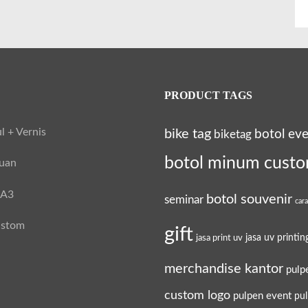
PRODUCT TAGS
l + Vernis
bike tag
botol ev
biketag
botol minum cust
tuan
 A3
botol souvenir
seminar
car
ustom
gift
jasa uv printin
jasa print uv
merchandise kantor
pulp
custom logo
pulpen event
pu