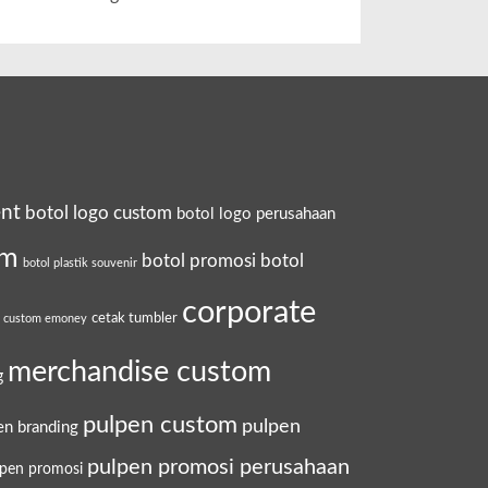
ent
botol logo custom
botol logo perusahaan
om
botol promosi
botol
botol plastik souvenir
corporate
cetak tumbler
a custom emoney
merchandise custom
g
pulpen custom
pulpen
en branding
pulpen promosi perusahaan
lpen promosi