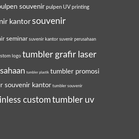
pulpen souvenir
pulpen UV printing
souvenir
nir kantor
ir seminar
suvenir kantor
suvenir perusahaan
tumbler grafir laser
ustom logo
usahaan
tumbler promosi
tumbler plastik
r souvenir kantor
tumbler souvenir
tumbler uv
inless custom