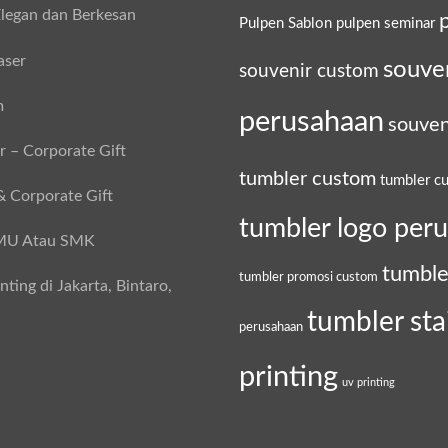
legan dan Berkesan
Pulpen Sablon
pulpen seminar
aser
souve
souvenir custom
m
perusahaan
souven
 – Corporate Gift
tumbler custom
tumbler c
& Corporate Gift
tumbler logo per
SMU Atau SMK
tumble
tumbler promosi custom
ing di Jakarta, Bintaro,
tumbler sta
perusahaan
printing
uv printing