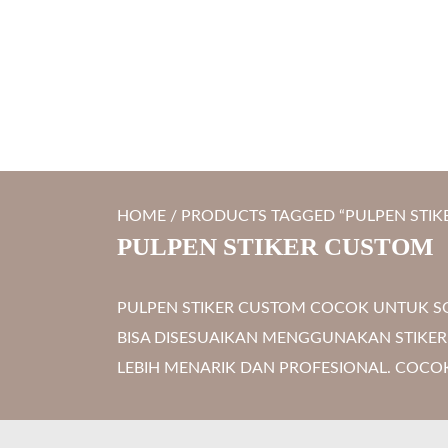
S
LYTRO.ID
Percetakan | Print UV | Grafir Laser | Digital Printing | So
k
i
p
t
o
c
HOME
/ PRODUCTS TAGGED “PULPEN STIK
o
PULPEN STIKER CUSTOM
n
t
PULPEN STIKER CUSTOM COCOK UNTUK S
e
BISA DISESUAIKAN MENGGUNAKAN STIKER
n
LEBIH MENARIK DAN PROFESIONAL. COCOK
t