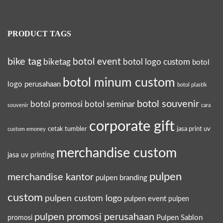
PRODUCT TAGS
bike tag
botol event
biketag
botol logo custom
botol
botol minum custom
logo perusahaan
botol plastik
botol souvenir
botol promosi
botol seminar
souvenir
cara
corporate gift
cetak tumbler
jasa print uv
custom emoney
merchandise custom
jasa uv printing
pulpen
merchandise kantor
pulpen branding
custom
pulpen custom logo
pulpen event
pulpen
pulpen promosi perusahaan
Pulpen Sablon
promosi