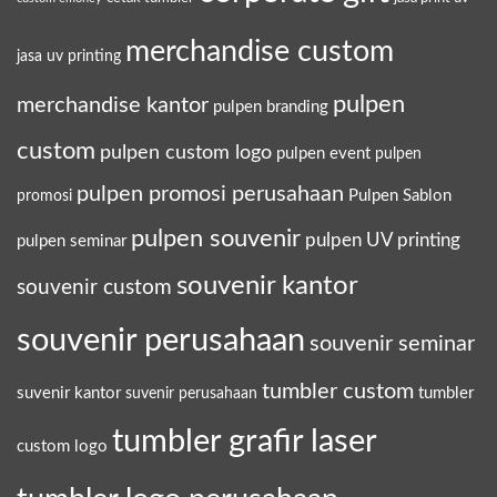
merchandise custom
jasa uv printing
pulpen
merchandise kantor
pulpen branding
custom
pulpen custom logo
pulpen event
pulpen
pulpen promosi perusahaan
Pulpen Sablon
promosi
pulpen souvenir
pulpen UV printing
pulpen seminar
souvenir kantor
souvenir custom
souvenir perusahaan
souvenir seminar
tumbler custom
suvenir kantor
tumbler
suvenir perusahaan
tumbler grafir laser
custom logo