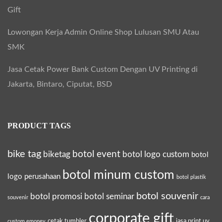
Gift
Lowongan Kerja Admin Online Shop Lulusan SMU Atau
SMK
Jasa Cetak Power Bank Custom Dengan UV Printing di
Jakarta, Bintaro, Ciputat, BSD
PRODUCT TAGS
bike tag
botol event
biketag
botol logo custom
botol
botol minum custom
logo perusahaan
botol plastik
botol souvenir
botol promosi
botol seminar
souvenir
cara
corporate gift
cetak tumbler
jasa print uv
custom emoney