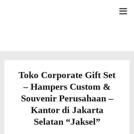
S
LYTRO.ID
Percetakan | Print UV | Grafir Laser | Digital Printing | Souvenir Custom
k
M
i
e
p
n
t
u
o
c
o
Toko Corporate Gift Set
n
– Hampers Custom &
t
e
Souvenir Perusahaan –
n
Kantor di Jakarta
t
Selatan “Jaksel”